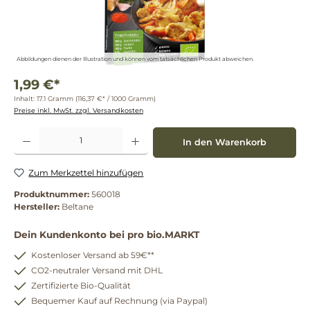
Abbildungen dienen der Illustration und können vom tatsächlichen Produkt abweichen.
1,99 €*
Inhalt:
17.1 Gramm
(116,37 €* / 1000 Gramm)
Preise inkl. MwSt. zzgl. Versandkosten
Produkt Anzahl: Gib den gewünschten Wert ein oder benutze die Schaltflächen um die 
In den Warenkorb
Zum Merkzettel hinzufügen
Produktnummer:
560018
Hersteller:
Beltane
Dein Kundenkonto bei pro bio.MARKT
Kostenloser Versand ab 59€**
CO2-neutraler Versand mit DHL
Zertifizierte Bio-Qualität
Bequemer Kauf auf Rechnung (via Paypal)