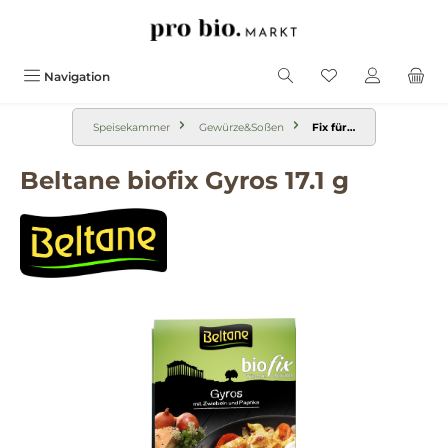
alt springen
Navigation
Speisekammer
Gewürze&Soßen
Fix für…
Beltane biofix Gyros 17.1 g
Bildergalerie überspringen