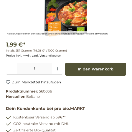
Abbildungen dienen der Illustration und können vom tatsächlichen Produkt abweichen.
1,99 €*
Inhalt:
25.1 Gramm
(79,28 €* / 1000 Gramm)
Preise inkl. MwSt. zzgl. Versandkosten
Produkt Anzahl: Gib den gewünschten Wert ein oder benutze die Schaltflächen um die 
In den Warenkorb
Zum Merkzettel hinzufügen
Produktnummer:
560036
Hersteller:
Beltane
Dein Kundenkonto bei pro bio.MARKT
Kostenloser Versand ab 59€**
CO2-neutraler Versand mit DHL
Zertifizierte Bio-Qualität