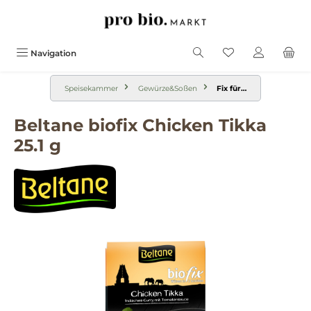
alt springen
Navigation
Speisekammer
Gewürze&Soßen
Fix für…
Beltane biofix Chicken Tikka
25.1 g
Bildergalerie überspringen