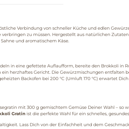
östliche Verbindung von schneller Küche und edlen Gewürzen. D
 verbringen zu müssen. Hergestellt aus natürlichen Zutaten i
er Sahne und aromatischem Käse.
deln in eine gefettete Auflaufform, bereite den Brokkoli in
 ein herzhaftes Gericht. Die Gewürzmischungen entfalten b
heizten Backofen bei 200 °C (Umluft 170 °C) erwartet Dich e
segratin mit 300 g gemischtem Gemüse Deiner Wahl – so wi
kkoli Gratin
ist die perfekte Wahl für ein schnelles, gesund
altigkeit. Lass Dich von der Einfachheit und dem Geschmack