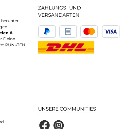
ZAHLUNGS- UND
VERSANDARTEN
T herunter
igen
elen &
ür Deine
tzt
PUNKTEN
UNSERE COMMUNITIES
nd
Facebook
Instagram