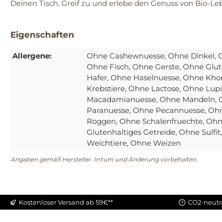
Deinen Tisch. Greif zu und erlebe den Genuss von Bio-Le
Eigenschaften
Allergene:
Ohne Cashewnuesse
, Ohne Dinkel
, 
Ohne Fisch
, Ohne Gerste
, Ohne Glut
Hafer
, Ohne Haselnuesse
, Ohne Kho
Krebstiere
, Ohne Lactose
, Ohne Lup
Macadamianuesse
, Ohne Mandeln
,
Paranuesse
, Ohne Pecannuesse
, Oh
Roggen
, Ohne Schalenfruechte
, Oh
Glutenhaltiges Getreide
, Ohne Sulfit
Weichtiere
, Ohne Weizen
Angaben gemäß Hersteller. Irrtum und Änderung vorbehalten.
Kostenloser Versand ab 59€**
CO2-neutr