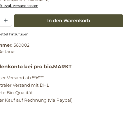
St. zzgl. Versandkosten
: Gib den gewünschten Wert ein oder benutze die Schaltflächen um die Anz
In den Warenkorb
ttel hinzufügen
mmer:
560002
Beltane
enkonto bei pro bio.MARKT
ser Versand ab 59€**
raler Versand mit DHL
erte Bio-Qualität
 Kauf auf Rechnung (via Paypal)