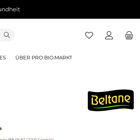
ndheit
ES
ÜBER PRO BIO.MARKT
*
ramm
(88,05 €* / 1000 Gramm)