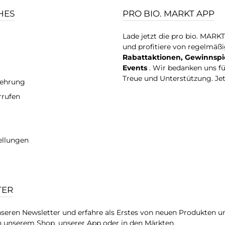
HES
PRO BIO. MARKT APP
Lade jetzt die pro bio. MARK
und profitiere von regelmäß
Rabattaktionen, Gewinnspi
Events
. Wir bedanken uns f
Treue und Unterstützung. Je
lehrung
rrufen
ellungen
TER
seren Newsletter und erfahre als Erstes von neuen Produkten u
 unserem Shop, unserer App oder in den Märkten.