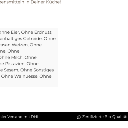
bensmitteln in Deiner Küche!
Ohne Eier
, Ohne Erdnuss
,
enhaltiges Getreide
, Ohne
rasan Weizen
, Ohne
ine
, Ohne
 Ohne Milch
, Ohne
ne Pistazien
, Ohne
ne Sesam
, Ohne Sonstiges
, Ohne Walnuesse
, Ohne
aler Versand mit DHL
Zertifizierte Bio-Qualität