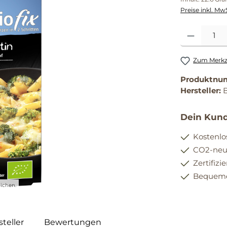
Preise inkl. Mw
Produkt Anzahl
Zum Merkze
Produktnu
Hersteller:
Dein Kund
Kostenlo
CO2-neut
Zertifizi
Bequemer
ichen.
teller
Bewertungen