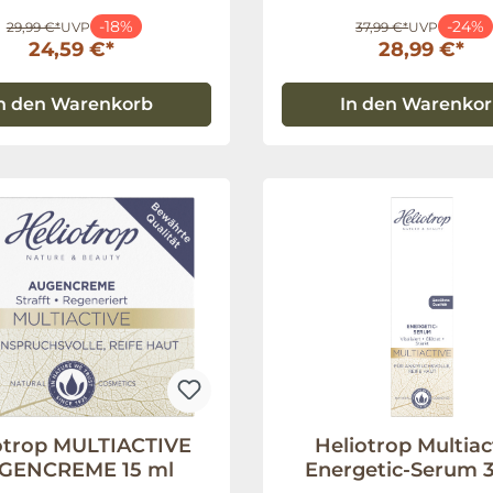
-18%
-24%
29,99 €*
UVP
37,99 €*
UVP
24,59 €*
28,99 €*
n den Warenkorb
In den Warenko
otrop MULTIACTIVE
Heliotrop Multiac
GENCREME 15 ml
Energetic-Serum 