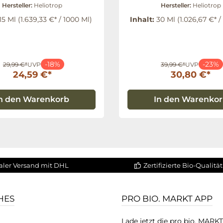
Hersteller:
Heliotrop
Hersteller:
Heliotrop
15 Ml
(1.639,33 €* / 1000 Ml)
Inhalt:
30 Ml
(1.026,67 €* /
-18%
-23%
29,99 €*
UVP
39,99 €*
UVP
24,59 €*
30,80 €*
n den Warenkorb
In den Warenko
aler Versand mit DHL
Zertifizierte Bio-Qualität
HES
PRO BIO. MARKT APP
Lade jetzt die pro bio. MARK