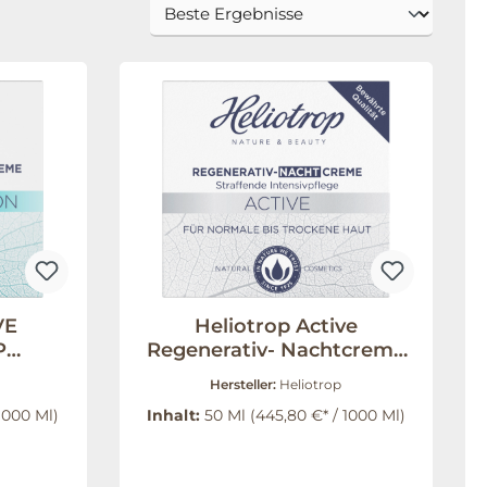
VE
Heliotrop Active
P
Regenerativ- Nachtcreme
ml
50 ml
Hersteller:
Heliotrop
1000 Ml)
Inhalt:
50 Ml
(445,80 €* / 1000 Ml)