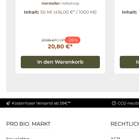
50 ml
Hersteller:
Heliotrop
Inhalt:
50 Ml
(416,00 €* / 1000 Ml)
Inhalt:
-26%
27,99 €*
UVP
20,80 €*
In den Warenkorb
I
Kostenloser Versand ab 59€**
CO2-neutr
PRO BIO. MARKT
RECHTLIC