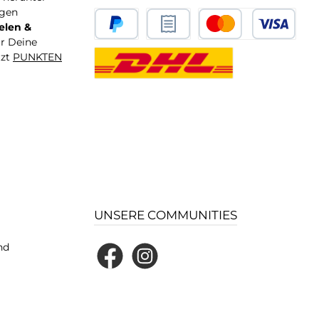
igen
elen &
ür Deine
tzt
PUNKTEN
UNSERE COMMUNITIES
nd
Facebook
Instagram