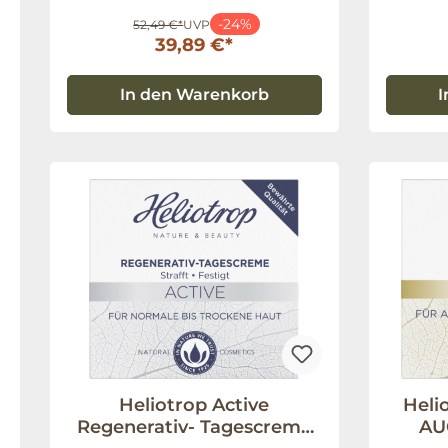
-24%
52,49 €*
UVP
39,89 €*
In den Warenkorb
I
Heliotrop Active
Heli
Regenerativ- Tagescreme
AU