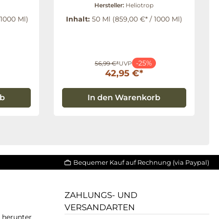
Hersteller:
Heliotrop
 1000 Ml)
Inhalt:
50 Ml
(859,00 €* / 1000 Ml)
-25%
56,99 €*
UVP
42,95 €*
rb
In den Warenkorb
Bequemer Kauf auf Rechnung (via Paypal)
ZAHLUNGS- UND
VERSANDARTEN
T herunter