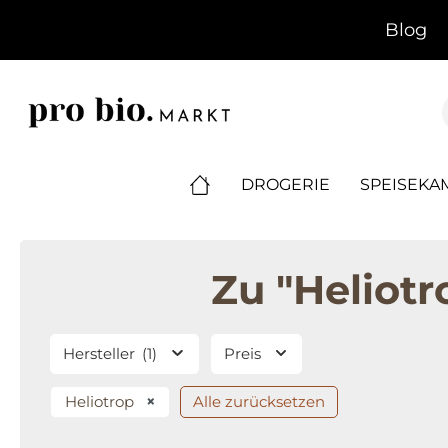
springen
Zur Hauptnavigation springen
Blog
DROGERIE
SPEISEK
Zu "Heliot
Hersteller
(1)
Preis
Heliotrop
×
Alle zurücksetzen