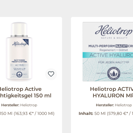
eliotrop Active
Heliotrop ACTI
htigkeitsgel 150 ml
HYALURON M
Nachtcreme 50 
Hersteller:
Heliotrop
Hersteller:
Heliotrop
150 Ml
(163,93 €* / 1000 Ml)
Inhalt:
50 Ml
(579,80 €* / 