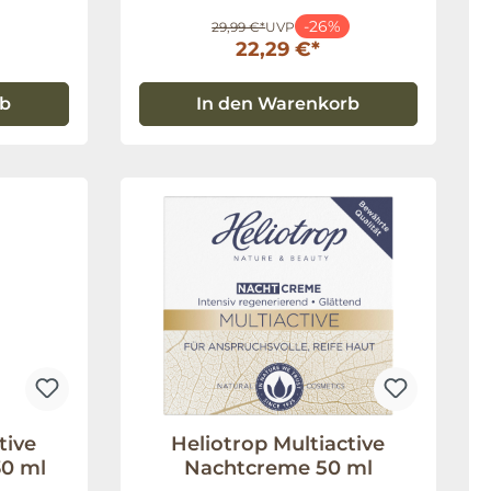
-26%
29,99 €*
UVP
22,29 €*
rb
In den Warenkorb
tive
Heliotrop Multiactive
30 ml
Nachtcreme 50 ml