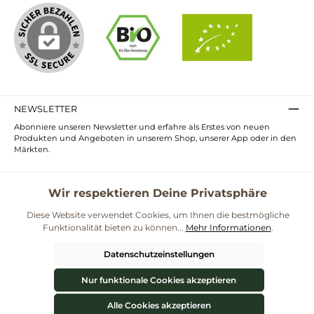
NEWSLETTER
Abonniere unseren Newsletter und erfahre als Erstes von neuen
Produkten und Angeboten in unserem Shop, unserer App oder in den
Märkten.
E-
Mail-
Adresse*
Wir respektieren Deine Privatsphäre
Ich habe die
Datenschutzbestimmungen
zur Kenntnis genommen und
die
AGB
gelesen und bin mit ihnen einverstanden.
Diese Website verwendet Cookies, um Ihnen die bestmögliche
Funktionalität bieten zu können...
Mehr Informationen
.
UNSERE COMMUNITIES
Datenschutzeinstellungen
Blog
Rezepte
Mama & Kind
Themenwelt Darmgesundheit
Nur funktionale Cookies akzeptieren
**Kostenloser Versand ab 59€ nur mit einem pro.bio MARKT Kundenkonto * Alle
Preise inkl. gesetzl. Mehrwertsteuer zzgl.
Versandkosten
und ggf.
Alle Cookies akzeptieren
Nachnahmegebühren, wenn nicht anders angegeben.
Werkzeugleiste anzeigen